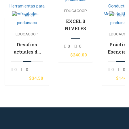
EDUCACOOP
EXCEL 3
NIVELES
EDUCACOOP
EDUCACO
Desafíos
Práctica
0
0
actuales de
Esencial
$240.00
seguridad
para un
para el Sector
Gestión 
0
0
0
0
Financiero:
Conduct
$34.50
$144.
Herramientas
de
para
Mercad
enfrentarlas
Efectiv