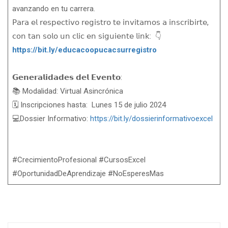
avanzando en tu carrera.
𝖯𝖺𝗋𝖺 𝖾𝗅 𝗋𝖾𝗌𝗉𝖾𝖼𝗍𝗂𝗏𝗈 𝗋𝖾𝗀𝗂𝗌𝗍𝗋𝗈 𝗍𝖾 𝗂𝗇𝗏𝗂𝗍𝖺𝗆𝗈𝗌 𝖺 𝗂𝗇𝗌𝖼𝗋𝗂𝖻𝗂𝗋𝗍𝖾,
𝖼𝗈𝗇 𝗍𝖺𝗇 𝗌𝗈𝗅𝗈 𝗎𝗇 𝖼𝗅𝗂𝖼 𝖾𝗇 𝗌𝗂𝗀𝗎𝗂𝖾𝗇𝗍𝖾 𝗅𝗂𝗇𝗄: 👇
https://bit.ly/educacoopucacsurregistro
𝗚𝗲𝗻𝗲𝗿𝗮𝗹𝗶𝗱𝗮𝗱𝗲𝘀 𝗱𝗲𝗹 𝗘𝘃𝗲𝗻𝘁𝗼:
📚 Modalidad: Virtual Asincrónica
🗓️ Inscripciones hasta: Lunes 15 de julio 2024
💻Dossier Informativo:
https://bit.ly/dossierinformativoexcel
#CrecimientoProfesional #CursosExcel
#OportunidadDeAprendizaje #NoEsperesMas