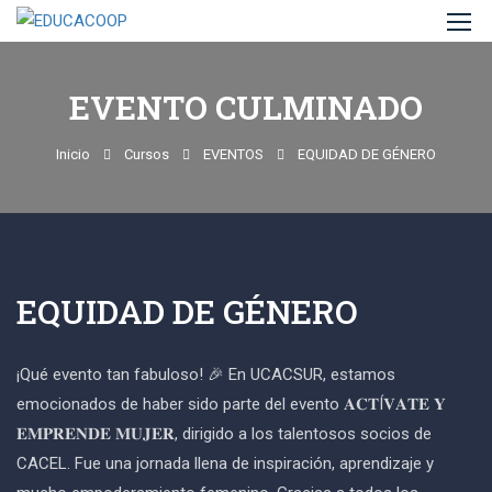
EVENTO CULMINADO
Inicio
Cursos
EVENTOS
EQUIDAD DE GÉNERO
EQUIDAD DE GÉNERO
¡Qué evento tan fabuloso! 🎉 En UCACSUR, estamos
emocionados de haber sido parte del evento 𝐀𝐂𝐓Í𝐕𝐀𝐓𝐄 𝐘
𝐄𝐌𝐏𝐑𝐄𝐍𝐃𝐄 𝐌𝐔𝐉𝐄𝐑, dirigido a los talentosos socios de
CACEL. Fue una jornada llena de inspiración, aprendizaje y