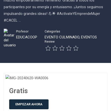
mucho empoderamiento femenino. Gracias a todos los
participantes por su energía y entusiasmo. ¡Juntos seguimos
impulsando grandes ideas! 💪🌟 #ActívateYEmprendeMujer
#CACEL …
Profesor
Categorías
EDUCACOOP
EVENTO CULMINADO
,
EVENTOS
Review
Gratis
EMPEZAR AHORA