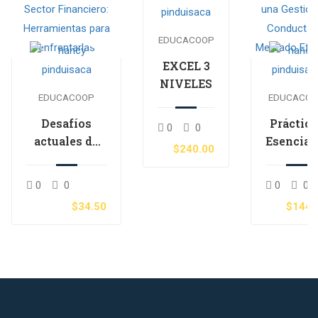
EDUCACOOP
EXCEL 3
NIVELES
EDUCACOOP
EDUCACO
Desafíos
Práctica
0
0
actuales de
Esencial
$240.00
seguridad
para un
para el Sector
Gestión 
0
0
0
0
Financiero:
Conduct
$34.50
$144.
Herramientas
de
para
Mercad
enfrentarlas
Efectiv