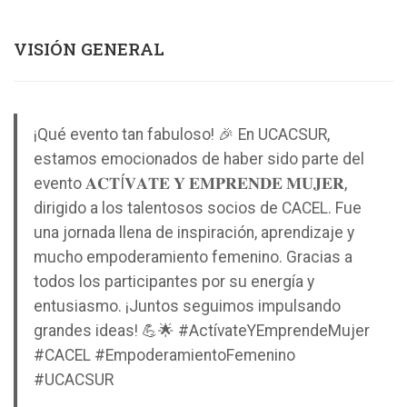
VISIÓN GENERAL
¡Qué evento tan fabuloso! 🎉 En UCACSUR,
estamos emocionados de haber sido parte del
evento 𝐀𝐂𝐓Í𝐕𝐀𝐓𝐄 𝐘 𝐄𝐌𝐏𝐑𝐄𝐍𝐃𝐄 𝐌𝐔𝐉𝐄𝐑,
dirigido a los talentosos socios de CACEL. Fue
una jornada llena de inspiración, aprendizaje y
mucho empoderamiento femenino. Gracias a
todos los participantes por su energía y
entusiasmo. ¡Juntos seguimos impulsando
grandes ideas! 💪🌟 #ActívateYEmprendeMujer
#CACEL #EmpoderamientoFemenino
#UCACSUR