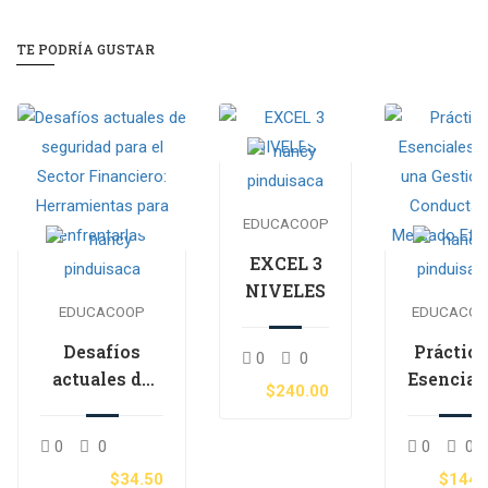
TE PODRÍA GUSTAR
EDUCACOOP
EXCEL 3
NIVELES
EDUCACOOP
EDUCACO
Desafíos
Práctica
0
0
actuales de
Esencial
$240.00
seguridad
para un
para el Sector
Gestión 
0
0
0
0
Financiero:
Conduct
$34.50
$144.
Herramientas
de