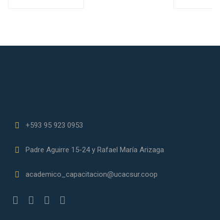
para
Mercad
enfrentarlas
Efectiv
+593 95 923 0953
Padre Aguirre 15-24 y Rafael María Arizaga
academico_capacitacion@ucacsur.coop