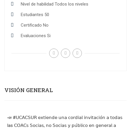
Nivel de habilidad
Todos los niveles
Estudiantes
50
Certificado
No
Evaluaciones
Si
VISIÓN GENERAL
📣 #𝖴𝖢𝖠𝖢𝖲𝖴𝖱 𝖾𝗑𝗍𝗂𝖾𝗇𝖽𝖾 𝗎𝗇𝖺 𝖼𝗈𝗋𝖽𝗂𝖺𝗅 𝗂𝗇𝗏𝗂𝗍𝖺𝖼𝗂𝗈́𝗇 𝖺 𝗍𝗈𝖽𝖺𝗌
las 𝖢𝖮𝖠𝖢𝗌 𝖲𝗈𝖼𝗂𝖺𝗌, 𝗇𝗈 𝖲𝗈𝖼𝗂𝖺𝗌 𝗒 𝗉𝗎́𝖻𝗅𝗂𝖼𝗈 𝖾𝗇 𝗀𝖾𝗇𝖾𝗋𝖺𝗅 𝖺