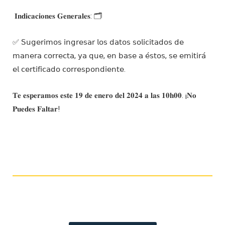
𝐈𝐧𝐝𝐢𝐜𝐚𝐜𝐢𝐨𝐧𝐞𝐬 𝐆𝐞𝐧𝐞𝐫𝐚𝐥𝐞𝐬: 🗂️
✅ 𝖲𝗎𝗀𝖾𝗋𝗂𝗆𝗈𝗌 𝗂𝗇𝗀𝗋𝖾𝗌𝖺𝗋 𝗅𝗈𝗌 𝖽𝖺𝗍𝗈𝗌 𝗌𝗈𝗅𝗂𝖼𝗂𝗍𝖺𝖽𝗈𝗌 𝖽𝖾
𝗆𝖺𝗇𝖾𝗋𝖺 𝖼𝗈𝗋𝗋𝖾𝖼𝗍𝖺, 𝗒𝖺 𝗊𝗎𝖾, 𝖾𝗇 𝖻𝖺𝗌𝖾 𝖺 𝖾́𝗌𝗍𝗈𝗌, 𝗌𝖾 𝖾𝗆𝗂𝗍𝗂𝗋𝖺́
𝖾𝗅 𝖼𝖾𝗋𝗍𝗂𝖿𝗂𝖼𝖺𝖽𝗈 𝖼𝗈𝗋𝗋𝖾𝗌𝗉𝗈𝗇𝖽𝗂𝖾𝗇𝗍𝖾.
𝐓𝐞 𝐞𝐬𝐩𝐞𝐫𝐚𝐦𝐨𝐬 𝐞𝐬𝐭𝐞 𝟏𝟗 𝐝𝐞 𝐞𝐧𝐞𝐫𝐨 𝐝𝐞𝐥 𝟐𝟎𝟐𝟒 𝐚 𝐥𝐚𝐬 𝟏𝟎𝐡𝟎𝟎. ¡𝐍𝐨
𝐏𝐮𝐞𝐝𝐞𝐬 𝐅𝐚𝐥𝐭𝐚𝐫!