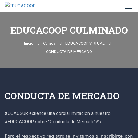
EDUCACOOP CULMINADO
Inicio
Cursos
EDUCACOOP VIRTUAL
CONDUCTA DE MERCADO
CONDUCTA DE MERCADO
#UCACSUR extiende una cordial invitación a nuestro
#EDUCACOOP sobre “Conducta de Mercado”✍️
𝖯𝖺𝗋𝖺 𝖾𝗅 𝗋𝖾𝗌𝗉𝖾𝖼𝗍𝗂𝗏𝗈 𝗋𝖾𝗀𝗂𝗌𝗍𝗋𝗈 𝗍𝖾 𝗂𝗇𝗏𝗂𝗍𝖺𝗆𝗈𝗌 𝖺 𝗂𝗇𝗌𝖼𝗋𝗂𝖻𝗂𝗋𝗍𝖾, 𝖼𝗈𝗇