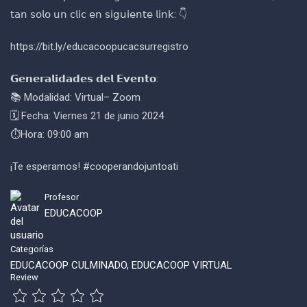
𝗍𝖺𝗇 𝗌𝗈𝗅𝗈 𝗎𝗇 𝖼𝗅𝗂𝖼 𝖾𝗇 𝗌𝗂𝗀𝗎𝗂𝖾𝗇𝗍𝖾 𝗅𝗂𝗇𝗄: 👇
https://bit.ly/educacoopucacsurregistro
𝗚𝗲𝗻𝗲𝗿𝗮𝗹𝗶𝗱𝗮𝗱𝗲𝘀 𝗱𝗲𝗹 𝗘𝘃𝗲𝗻𝘁𝗼:
📚 Modalidad: Virtual– Zoom
🗓️ Fecha: Viernes 21 de junio 2024
⏱Hora: 09:00 am
¡Te esperamos! #cooperandojuntoati
Profesor
EDUCACOOP
Categorías
EDUCACOOP CULMINADO
,
EDUCACOOP VIRTUAL
Review