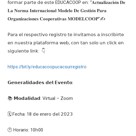
𝖿𝗈𝗋𝗆𝖺𝗋 𝗉𝖺𝗋𝗍𝖾 𝖽𝖾 𝖾𝗌𝗍𝖾 EDUCACOOP 𝖾𝗇: “𝐀𝐜𝐭𝐮𝐚𝐥𝐢𝐳𝐚𝐜𝐢𝐨́𝐧 𝐃𝐞
𝐋𝐚 𝐍𝐨𝐫𝐦𝐚 𝐈𝐧𝐭𝐞𝐫𝐧𝐚𝐜𝐢𝐨𝐧𝐚𝐥 𝐌𝐨𝐝𝐞𝐥𝐨 𝐃𝐞 𝐆𝐞𝐬𝐭𝐢𝐨́𝐧 𝐏𝐚𝐫𝐚
𝐎𝐫𝐠𝐚𝐧𝐢𝐳𝐚𝐜𝐢𝐨𝐧𝐞𝐬 𝐂𝐨𝐨𝐩𝐞𝐫𝐚𝐭𝐢𝐯𝐚𝐬 𝐌𝐎𝐃𝐄𝐋𝐂𝐎𝐎𝐏”✍️
𝖯𝖺𝗋𝖺 𝖾𝗅 𝗋𝖾𝗌𝗉𝖾𝖼𝗍𝗂𝗏𝗈 𝗋𝖾𝗀𝗂𝗌𝗍𝗋𝗈 𝗍𝖾 𝗂𝗇𝗏𝗂𝗍𝖺𝗆𝗈𝗌 𝖺 𝗂𝗇𝗌𝖼𝗋𝗂𝖻𝗂𝗋𝗍𝖾
𝖾𝗇 𝗇𝗎𝖾𝗌𝗍𝗋𝖺 𝗉𝗅𝖺𝗍𝖺𝖿𝗈𝗋𝗆𝖺 𝗐𝖾𝖻, 𝖼𝗈𝗇 𝗍𝖺𝗇 𝗌𝗈𝗅𝗈 𝗎𝗇 𝖼𝗅𝗂𝖼𝗄 𝖾𝗇
𝗌𝗂𝗀𝗎𝗂𝖾𝗇𝗍𝖾 𝗅𝗂𝗇𝗄: 👇
https://bit.ly/educacoopucacsurregistro
𝗚𝗲𝗻𝗲𝗿𝗮𝗹𝗶𝗱𝗮𝗱𝗲𝘀 𝗱𝗲𝗹 𝗘𝘃𝗲𝗻𝘁𝗼:
📚 𝗠𝗼𝗱𝗮𝗹𝗶𝗱𝗮𝗱: Virtual – Zoom
🗓️ Fecha: 18 𝖽𝖾 enero 𝖽𝖾𝗅 𝟤𝟢𝟤𝟥
🕛 Horario: 10𝗁00