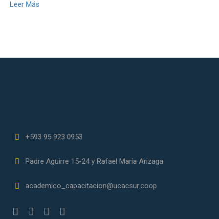
Leer Más
+593 95 923 0953
Padre Aguirre 15-24 y Rafael María Arizaga
academico_capacitacion@ucacsur.coop