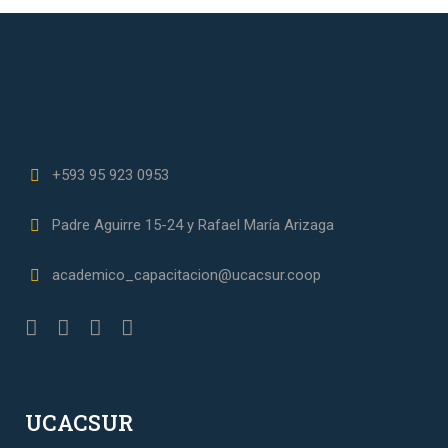
+593 95 923 0953
Padre Aguirre 15-24 y Rafael María Arizaga
academico_capacitacion@ucacsur.coop
UCACSUR