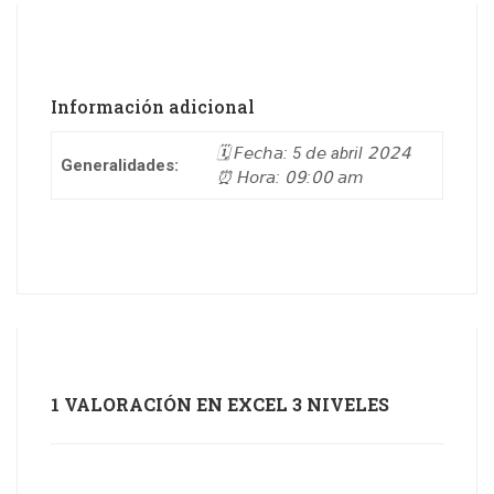
Información adicional
🗓 𝘍𝘦𝘤𝘩𝘢: 5 𝘥𝘦 abril 𝟤𝟢𝟤𝟦
Generalidades:
⏰ 𝘏𝘰𝘳𝘢: 𝟢𝟫:𝟢𝟢 𝘢𝘮
1 VALORACIÓN EN
EXCEL 3 NIVELES