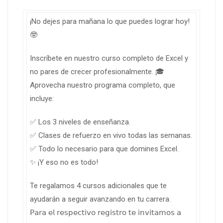
¡No dejes para mañana lo que puedes lograr hoy!
🤓
Inscríbete en nuestro curso completo de Excel y
no pares de crecer profesionalmente. 🎓
Aprovecha nuestro programa completo, que
incluye:
✅ Los 3 niveles de enseñanza.
✅ Clases de refuerzo en vivo todas las semanas.
✅ Todo lo necesario para que domines Excel.
✨ ¡Y eso no es todo!
Te regalamos 4 cursos adicionales que te
ayudarán a seguir avanzando en tu carrera.
𝖯𝖺𝗋𝖺 𝖾𝗅 𝗋𝖾𝗌𝗉𝖾𝖼𝗍𝗂𝗏𝗈 𝗋𝖾𝗀𝗂𝗌𝗍𝗋𝗈 𝗍𝖾 𝗂𝗇𝗏𝗂𝗍𝖺𝗆𝗈𝗌 𝖺