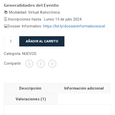
de
𝗚𝗲𝗻𝗲𝗿𝗮𝗹𝗶𝗱𝗮𝗱𝗲𝘀 𝗱𝗲𝗹 𝗘𝘃𝗲𝗻𝘁𝗼:
5
📚 Modalidad: Virtual Asincrónica
en
🗓️ Inscripciones hasta: Lunes 15 de julio 2024
base
💻Dossier Informativo:
https://bit.ly/dossierinformativoexcel
a
valoración
de
AÑADIR AL CARRITO
un
Categoría:
NUEVOS
cliente
Compartir:
Descripción
Información adicional
Valoraciones (1)