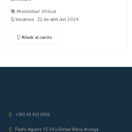
📚 𝘔𝘰𝘥𝘢𝘭𝘪𝘥𝘢𝘥: 𝘝𝘪𝘳𝘵𝘶𝘢𝘭
🗓 Iniciamos : 22 𝘥𝘦 abril 𝘥𝘦𝘭 𝟤𝟢𝟤𝟦
Añadir al carrito
+593 95 923 0953
Padre Aguirre 15-24 y Rafael María Arizaga