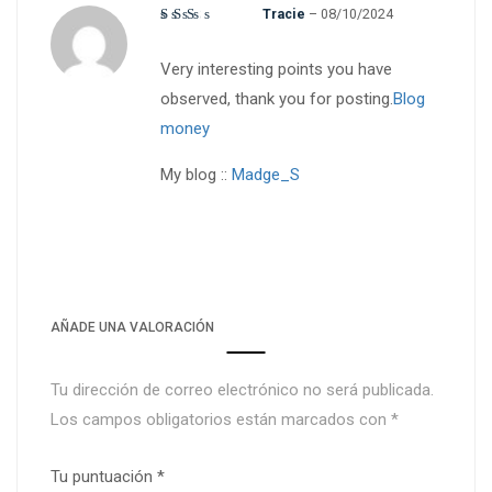
Valorado
Tracie
–
08/10/2024
con
Very interesting points you have
2
observed, thank you for posting.
Blog
de
money
5
My blog ::
Madge_S
AÑADE UNA VALORACIÓN
Tu dirección de correo electrónico no será publicada.
Los campos obligatorios están marcados con
*
Tu puntuación
*