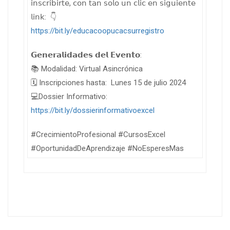
𝗂𝗇𝗌𝖼𝗋𝗂𝖻𝗂𝗋𝗍𝖾, 𝖼𝗈𝗇 𝗍𝖺𝗇 𝗌𝗈𝗅𝗈 𝗎𝗇 𝖼𝗅𝗂𝖼 𝖾𝗇 𝗌𝗂𝗀𝗎𝗂𝖾𝗇𝗍𝖾
𝗅𝗂𝗇𝗄: 👇
https://bit.ly/educacoopucacsurregistro
𝗚𝗲𝗻𝗲𝗿𝗮𝗹𝗶𝗱𝗮𝗱𝗲𝘀 𝗱𝗲𝗹 𝗘𝘃𝗲𝗻𝘁𝗼:
📚 Modalidad: Virtual Asincrónica
🗓️ Inscripciones hasta: Lunes 15 de julio 2024
💻Dossier Informativo:
https://bit.ly/dossierinformativoexcel
#CrecimientoProfesional #CursosExcel
#OportunidadDeAprendizaje #NoEsperesMas