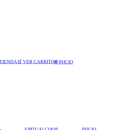
TIENDA
🛒 VER CARRITO
🌐 INICIO
UCACSUR
EDUCACOOP
SO
VIRTUALCOOP
INICIO
a