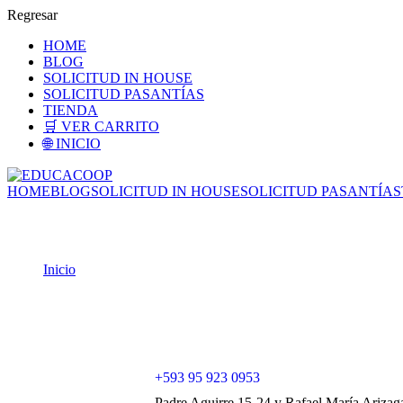
Regresar
HOME
BLOG
SOLICITUD IN HOUSE
SOLICITUD PASANTÍAS
TIENDA
🛒 VER CARRITO
🌐 INICIO
HOME
BLOG
SOLICITUD IN HOUSE
SOLICITUD PASANTÍAS
Checkout
Inicio
Checkout
+593 95 923 0953
Padre Aguirre 15-24 y Rafael María Arizag